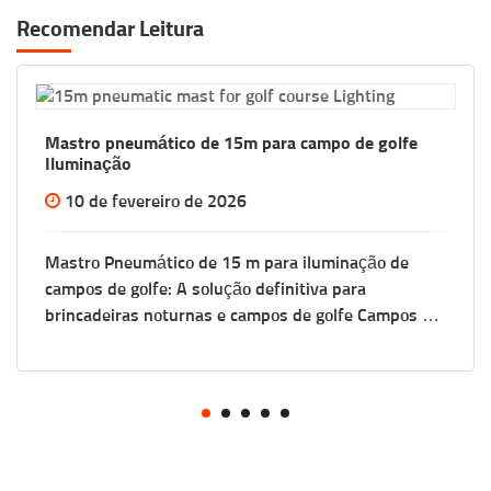
Recomendar Leitura
ara campo de golfe
Sistema Automático de Control
Telescópicos
22 dez 2025
ara iluminação de
Sistema Automático de Controle
finitiva para
Telescópico A Precisão por Trás de Cada Elevação:
pos de golfe Campos de
Gerenciamento Inteligente de P
stão mais limitados às
Modernos de Mastros No mundo
 noturno tornou-se um
industriais de elevação, a difere
básico