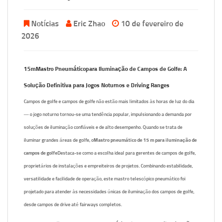
Notícias
Eric Zhao
10 de fevereiro de
2026
15m
Mastro Pneumático
para Iluminação de Campos de Golfe: A
Solução Definitiva para Jogos Noturnos e Driving Ranges
Campos de golfe e campos de golfe não estão mais limitados às horas de luz do dia
— o jogo noturno tornou-se uma tendência popular, impulsionando a demanda por
soluções de iluminação confiáveis e de alto desempenho. Quando se trata de
iluminar grandes áreas de golfe, o
Mastro pneumático de 15 m para iluminação de
campos de golfe
Destaca-se como a escolha ideal para gerentes de campos de golfe,
proprietários de instalações e empreiteiros de projetos. Combinando estabilidade,
versatilidade e facilidade de operação, este mastro telescópico pneumático foi
projetado para atender às necessidades únicas de iluminação dos campos de golfe,
desde campos de drive até fairways completos.