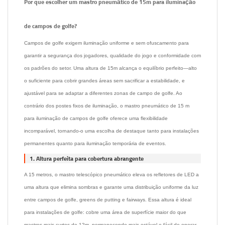
Por que escolher um mastro pneumático de 15m para iluminação
de campos de golfe?
Campos de golfe exigem iluminação uniforme e sem ofuscamento para
garantir a segurança dos jogadores, qualidade do jogo e conformidade com
os padrões do setor. Uma altura de 15m alcança o equilíbrio perfeito—alto
o suficiente para cobrir grandes áreas sem sacrificar a estabilidade, e
ajustável para se adaptar a diferentes zonas de campo de golfe. Ao
contrário dos postes fixos de iluminação, o mastro pneumático de 15 m
para iluminação de campos de golfe oferece uma flexibilidade
incomparável, tornando-o uma escolha de destaque tanto para instalações
permanentes quanto para iluminação temporária de eventos.
1. Altura perfeita para cobertura abrangente
A 15 metros, o mastro telescópico pneumático eleva os refletores de LED a
uma altura que elimina sombras e garante uma distribuição uniforme da luz
entre campos de golfe, greens de putting e fairways. Essa altura é ideal
para instalações de golfe: cobre uma área de superfície maior do que
mastros mais curtos de 12m, permanecendo mais estável e fácil de operar