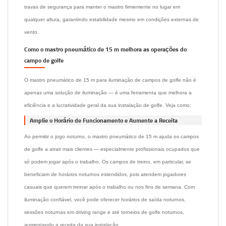
travas de segurança para manter o mastro firmemente no lugar em
qualquer altura, garantindo estabilidade mesmo em condições externas de
vento.
Como o mastro pneumático de 15 m melhora as operações do
campo de golfe
O mastro pneumático de 15 m para iluminação de campos de golfe não é
apenas uma solução de iluminação — é uma ferramenta que melhora a
eficiência e a lucratividade geral da sua instalação de golfe. Veja como:
Amplie o Horário de Funcionamento e Aumente a Receita
Ao permitir o jogo noturno, o mastro pneumático de 15 m ajuda os campos
de golfe a atrair mais clientes — especialmente profissionais ocupados que
só podem jogar após o trabalho. Os campos de treino, em particular, se
beneficiam de horários noturnos estendidos, pois atendem jogadores
casuais que querem treinar após o trabalho ou nos fins de semana. Com
iluminação confiável, você pode oferecer horários de saída noturnos,
sessões noturnas em driving range e até torneios de golfe noturnos,
aumentando a receita da sua instalação.