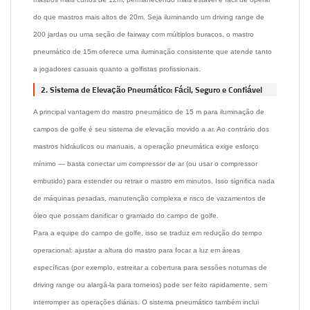
do que mastros mais altos de 20m. Seja iluminando um driving range de
200 jardas ou uma seção de fairway com múltiplos buracos, o mastro
pneumático de 15m oferece uma iluminação consistente que atende tanto
a jogadores casuais quanto a golfistas profissionais.
2. Sistema de Elevação Pneumático: Fácil, Seguro e Confiável
A principal vantagem do mastro pneumático de 15 m para iluminação de
campos de golfe é seu sistema de elevação movido a ar. Ao contrário dos
mastros hidráulicos ou manuais, a operação pneumática exige esforço
mínimo — basta conectar um compressor de ar (ou usar o compressor
embutido) para estender ou retrair o mastro em minutos. Isso significa nada
de máquinas pesadas, manutenção complexa e risco de vazamentos de
óleo que possam danificar o gramado do campo de golfe.
Para a equipe do campo de golfe, isso se traduz em redução do tempo
operacional: ajustar a altura do mastro para focar a luz em áreas
específicas (por exemplo, estreitar a cobertura para sessões noturnas de
driving range ou alargá-la para torneios) pode ser feito rapidamente, sem
interromper as operações diárias. O sistema pneumático também inclui